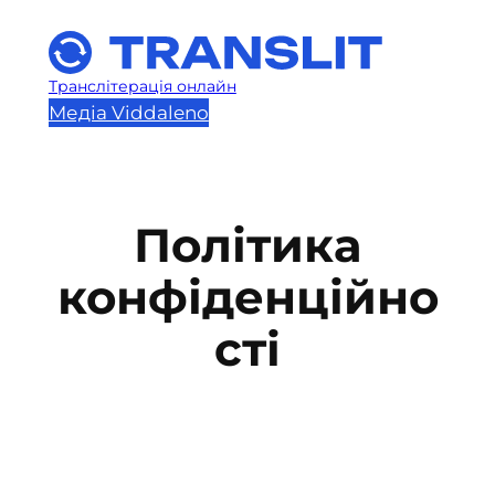
Перейти
до
вмісту
Транслітерація онлайн
Медіа Viddaleno
Політика
конфіденційно
сті